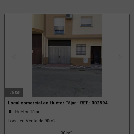
Previous
Next
1
/
8
Local comercial en Huétor Tájar - REF.: 002594
Huétor Tájar
room
Local en Venta de 90m2
2
90 m