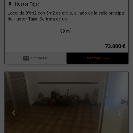
Huétor Tájar
room
Local de 89m2 con 6m2 de altillo, al lado de la calle principal
de Huetor Tajar. Se trata de un...
2
89 m
73.000 €
email
trending_flat
Contactar
Ver más
Previous
Next