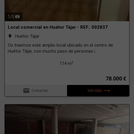
1
/
5
Local comercial en Huétor Tájar - REF.: 002837
Huétor Tájar
room
Os traemos este amplio local ubicado en el centro de
Huétor Tájar, con mucho paso de personas i...
2
114 m
78.000 €
email
trending_flat
Contactar
Ver más
Previous
Next