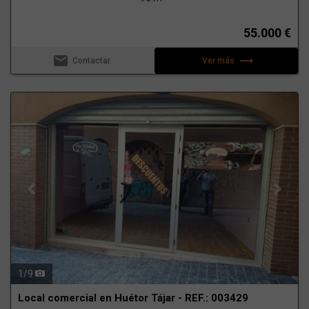
55.000 €
email
trending_flat
Contactar
Ver más
Previous
Next
1
/
9
Local comercial en Huétor Tájar - REF.: 003429