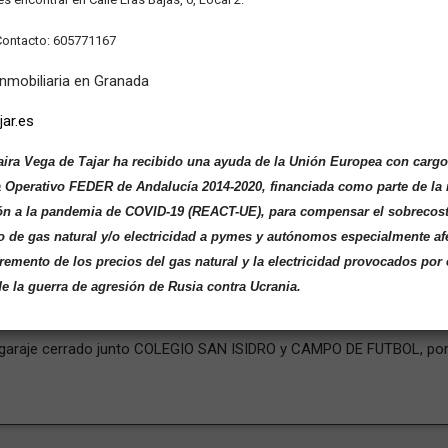
Ordenar por:
Contacto: 605771167
Inmobiliaria en Granada
n Huétor Tájar - REF.: 003331
jar.es
VILLAR, 12, Huétor Tájar(18360)
arking con una estupenda ubicacion muy centrica en Huétor Tájar, en 
aira Vega de Tajar ha recibido una ayuda de la Unión Europea con cargo
Operativo FEDER de Andalucía 2014-2020, financiada como parte de la 
ón a la pandemia de COVID-19 (REACT-UE), para compensar el sobrecos
o de gas natural y/o electricidad a pymes y autónomos especialmente af
cremento de los precios del gas natural y la electricidad provocados por 
e la guerra de agresión de Rusia contra Ucrania.
 Huétor Tájar - REF.: 002745
LO
garaje cerrado junto COLEGIO SAN ISIDRO y CAMPO DE FUTBOL, porton