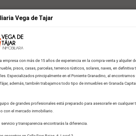
liaria Vega de Tajar
INMUEBLES EN VENTA EN HUÉTOR TÁJAR
 empresa con más de 15 años de experiencia en la compra-venta y alquiler de
mueble, pisos, casas, parcelas, terrenos rústicos, solares, naves, en definitiva 
es. Especializados principalmente en el Poniente Granadino, al encontrarno
Tájar, además, también trabajamos todo tipo de inmuebles en Granada Capital
Precio
quipo de grandes profesionales está preparado para asesorarle en cualquier
o con el mercado inmobiliario.
 servicio y transparencia encontrarás la diferencia.
 encontrar en Calle Eras Bajas, 6, Local 2.