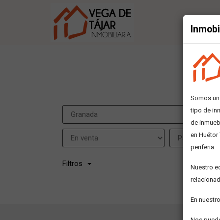
Inmobi
Somos una
tipo de in
de inmuebl
en Huétor 
periferia.
Filtros
Nuestro e
relacionad
En nuestro
Nos puedes