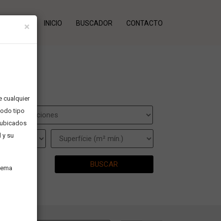
INICIO
BUSCADOR
CONTACTO
×
 cualquier
todo tipo
s ubicados
 y su
BUSCAR
 tema