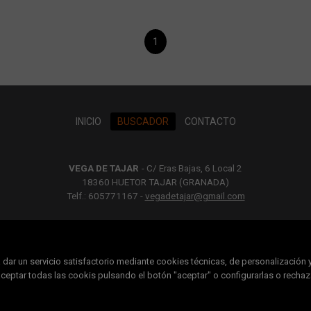
1
INICIO
BUSCADOR
CONTACTO
VEGA DE TAJAR
-
C/ Eras Bajas, 6 Local 2
18360 HUETOR TAJAR (GRANADA)
Telf.: 605771167 -
vegadetajar@gmail.com
MAPA WEB
AVISO LEGAL
POLÍTICA DE COOKIES
dar un servicio satisfactorio mediante cookies técnicas, de personalización 
eptar todas las cookis pulsando el botón "aceptar" o configurarlas o rechaz